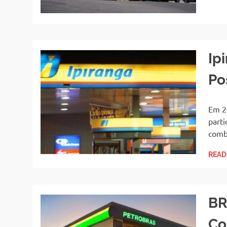
Ip
Po
Em 2
parti
comb
READ
BR
Co