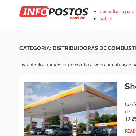
Skip
Infopos
to
Consultoria para
content
Sobre
CATEGORIA:
DISTRIBUIDORAS DE COMBUSTÍ
Lista de distribuidoras de combustíveis com atuação n
Sh
Confo
de co
19,2
READ