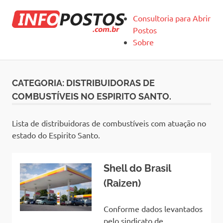
Skip
Infopostos
to
Consultoria para Abrir
content
Postos
Sobre
CATEGORIA:
DISTRIBUIDORAS DE
COMBUSTÍVEIS NO ESPIRITO SANTO.
Lista de distribuidoras de combustíveis com atuação no
estado do Espirito Santo.
Shell do Brasil
(Raizen)
Conforme dados levantados
pelo sindicato de