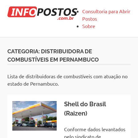
Skip
Infopostos
to
Consultoria para Abrir
content
Postos
Sobre
CATEGORIA:
DISTRIBUIDORA DE
COMBUSTÍVEIS EM PERNAMBUCO
Lista de distribuidoras de combustíveis com atuação no
estado de Pernambuco.
Shell do Brasil
(Raizen)
Conforme dados levantados
pelo sindicato de