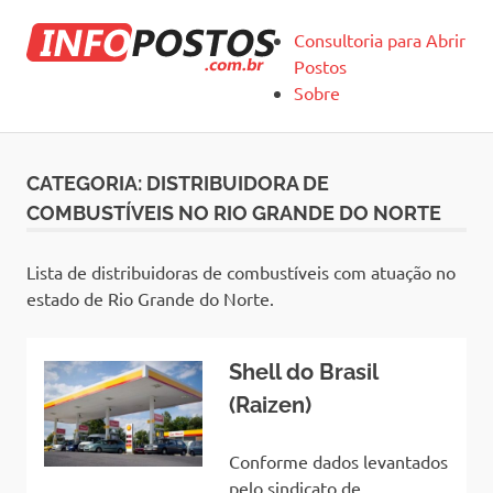
Skip
Infopostos
to
Consultoria para Abrir
content
Postos
Sobre
CATEGORIA:
DISTRIBUIDORA DE
COMBUSTÍVEIS NO RIO GRANDE DO NORTE
Lista de distribuidoras de combustíveis com atuação no
estado de Rio Grande do Norte.
Shell do Brasil
(Raizen)
Conforme dados levantados
pelo sindicato de